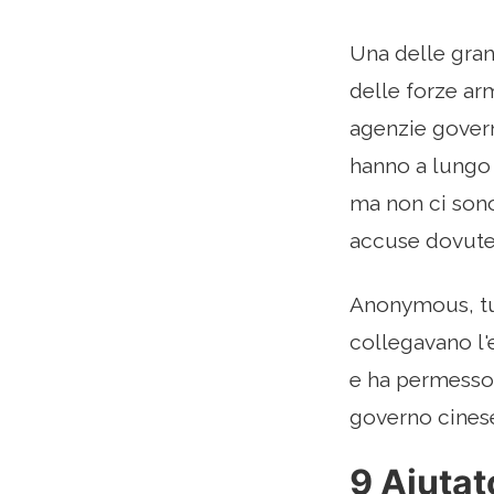
Una delle gran
delle forze ar
agenzie govern
hanno a lungo s
ma non ci son
accuse dovute
Anonymous, tut
collegavano l'e
e ha permesso 
governo cinese
9 Aiutat