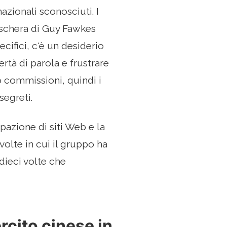
zionali sconosciuti. I
schera di Guy Fawkes
ecifici, c'è un desiderio
rtà di parola e frustrare
 commissioni, quindi i
egreti.
azione di siti Web e la
volte in cui il gruppo ha
dieci volte che
rcito cinese in