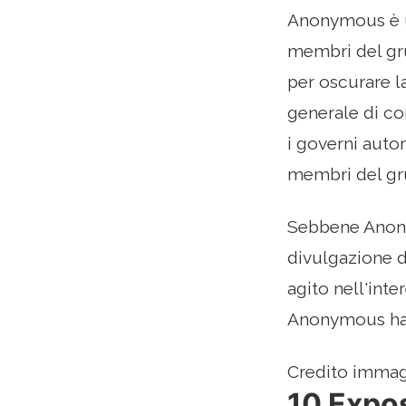
Anonymous è un
membri del gr
per oscurare la
generale di co
i governi auto
membri del gru
Sebbene Anonym
divulgazione d
agito nell'int
Anonymous ha a
Credito immagi
10 Expos