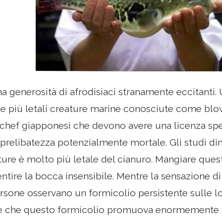
na generosità di afrodisiaci stranamente eccitanti. 
e più letali creature marine conosciute come blow
chef giapponesi che devono avere una licenza spe
 prelibatezza potenzialmente mortale. Gli studi di
ture è molto più letale del cianuro. Mangiare que
entire la bocca insensibile. Mentre la sensazione d
ersone osservano un formicolio persistente sulle lo
ce che questo formicolio promuova enormemente l'