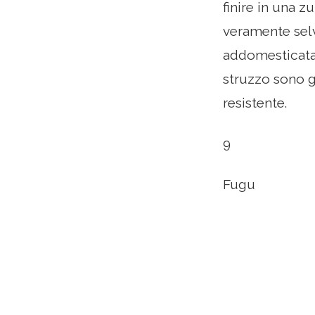
finire in una z
veramente selv
addomesticata 
struzzo sono gu
resistente.
9
Fugu