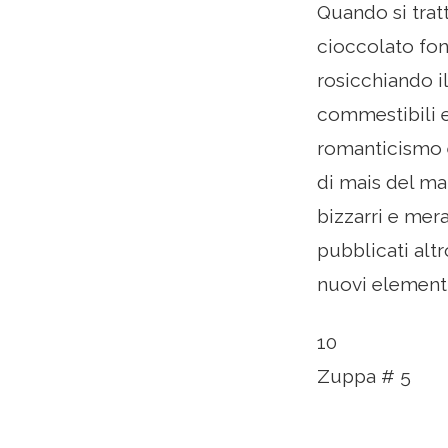
Quando si tratt
cioccolato fond
rosicchiando il
commestibili e
romanticismo e 
di mais del ma
bizzarri e mera
pubblicati alt
nuovi elementi 
10
Zuppa # 5