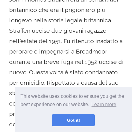
britannico che era il prigioniero più
longevo nella storia legale britannica.
Straffen uccise due giovani ragazze
nell'estate del 1951. Fu ritenuto inadatto a
perorare e impegnarsi a Broadmoor;
durante una breve fuga nel 1952 uccise di
nuovo. Questa volta è stato condannato
per omicidio. Rispettato a causa del suo
stato mentale, la sua condanna è stata
This website uses cookies to ensure you get the
commutata in ergastolo ed è rimasto in
best experience on our website.
Learn more
prigione fino alla sua morte più di 50 anni
Got it!
dopo.