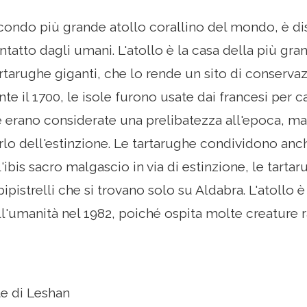
econdo più grande atollo corallino del mondo, è dis
ntatto dagli umani. L'atollo è la casa della più gr
rtarughe giganti, che lo rende un sito di conser
te il 1700, le isole furono usate dai francesi per c
é erano considerate una prelibatezza all'epoca, ma
orlo dell'estinzione. Le tartarughe condividono an
 l'ibis sacro malgascio in via di estinzione, le tart
ipistrelli che si trovano solo su Aldabra. L'atollo è
l'umanità nel 1982, poiché ospita molte creature ra
e di Leshan