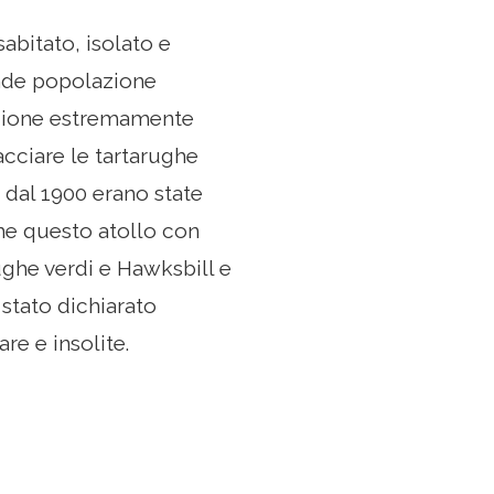
abitato, isolato e
ande popolazione
vazione estremamente
acciare le tartarughe
 dal 1900 erano state
che questo atollo con
arughe verdi e Hawksbill e
 stato dichiarato
re e insolite.