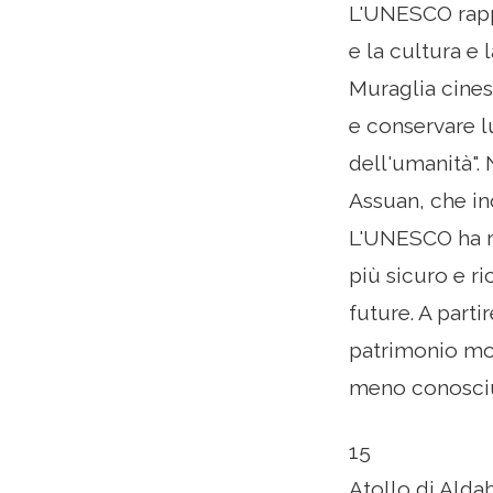
L'UNESCO rappr
e la cultura e
Muraglia cines
e conservare l
dell'umanità". 
Assuan, che in
L'UNESCO ha ra
più sicuro e r
future. A parti
patrimonio mond
meno conosciu
15
Atollo di Alda