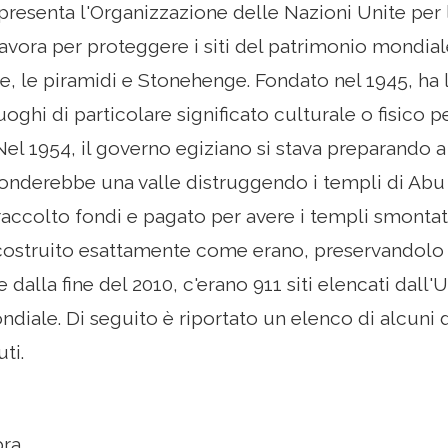
esenta l'Organizzazione delle Nazioni Unite per l
 lavora per proteggere i siti del patrimonio mondi
e, le piramidi e Stonehenge. Fondato nel 1945, ha
uoghi di particolare significato culturale o fisico
Nel 1954, il governo egiziano si stava preparando a 
onderebbe una valle distruggendo i templi di Abu 
ccolto fondi e pagato per avere i templi smontati 
icostruito esattamente come erano, preservandolo 
re dalla fine del 2010, c'erano 911 siti elencati dal
iale. Di seguito è riportato un elenco di alcuni dei
ti.
bra