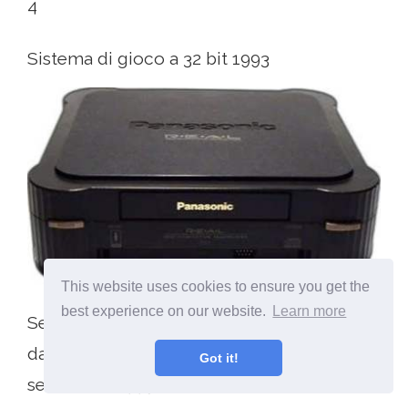
4
Sistema di gioco a 32 bit 1993
This website uses cookies to ensure you get the
best experience on our website.
Learn more
Sebbene il primo sistema a 32 bit fosse
davvero l'Amiga CD-32, pubblicato nel
Got it!
settembre 1993, c'erano solo 100.000 unità