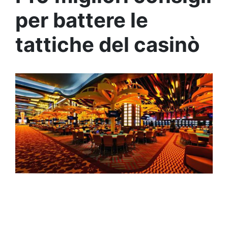
per battere le
tattiche del casinò