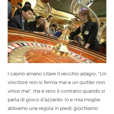
I casinò amano citare il vecchio adagio, "Un
vincitore non si ferma mai e un quitter non
vince mai", ma è vero il contrario quando si
parla di gioco d'azzardo. Io e mia moglie
abbiamo una regola in piedi: giochiamo