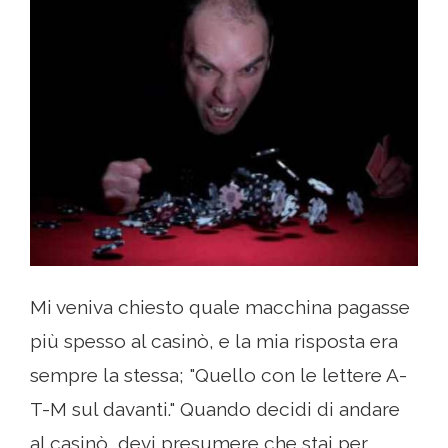
Mi veniva chiesto quale macchina pagasse
più spesso al casinò, e la mia risposta era
sempre la stessa; "Quello con le lettere A-
T-M sul davanti." Quando decidi di andare
al casinò, devi presumere che stai per