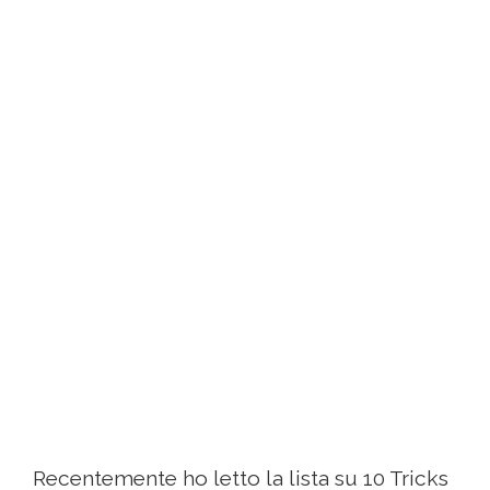
Recentemente ho letto la lista su 10 Tricks