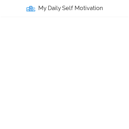
My Daily Self Motivation