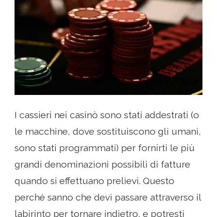
I cassieri nei casinò sono stati addestrati (o
le macchine, dove sostituiscono gli umani,
sono stati programmati) per fornirti le più
grandi denominazioni possibili di fatture
quando si effettuano prelievi. Questo
perché sanno che devi passare attraverso il
labirinto per tornare indietro, e potresti