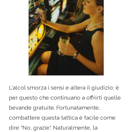
L'alcol smorza i sensi e altera il giudizio; è
per questo che continuano a offrirti quelle
bevande gratuite. Fortunatamente,
combattere questa tattica è facile come
dire "No, grazie". Naturalmente, la