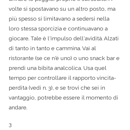
volte si spostavano su un altro posto, ma
più spesso si limitavano a sedersi nella
loro stessa sporcizia e continuavano a
giocare. Tale è l'impulso dell'avidità. Alzati
di tanto in tanto e cammina. Vai al
ristorante (se ce n'è uno) o uno snack bar e
prendi una bibita analcolica. Usa quel
tempo per controllare il rapporto vincita-
perdita (vedi n. 3), e se trovi che sei in
vantaggio, potrebbe essere il momento di
andare.
3