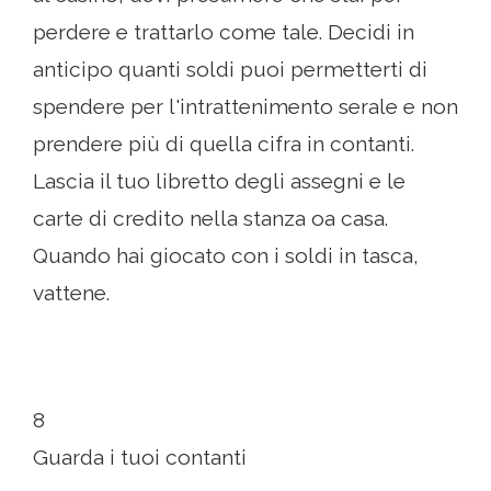
perdere e trattarlo come tale. Decidi in
anticipo quanti soldi puoi permetterti di
spendere per l'intrattenimento serale e non
prendere più di quella cifra in contanti.
Lascia il tuo libretto degli assegni e le
carte di credito nella stanza oa casa.
Quando hai giocato con i soldi in tasca,
vattene.
8
Guarda i tuoi contanti