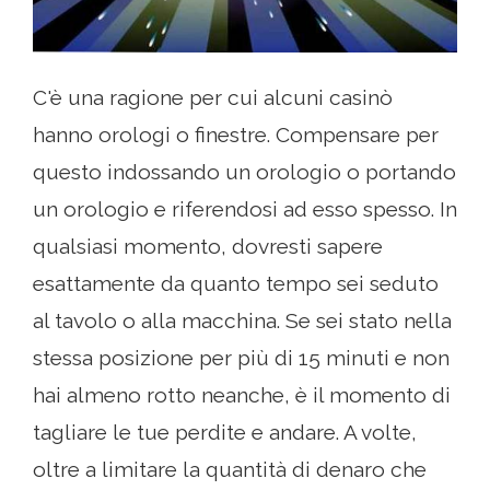
C'è una ragione per cui alcuni casinò
hanno orologi o finestre. Compensare per
questo indossando un orologio o portando
un orologio e riferendosi ad esso spesso. In
qualsiasi momento, dovresti sapere
esattamente da quanto tempo sei seduto
al tavolo o alla macchina. Se sei stato nella
stessa posizione per più di 15 minuti e non
hai almeno rotto neanche, è il momento di
tagliare le tue perdite e andare. A volte,
oltre a limitare la quantità di denaro che