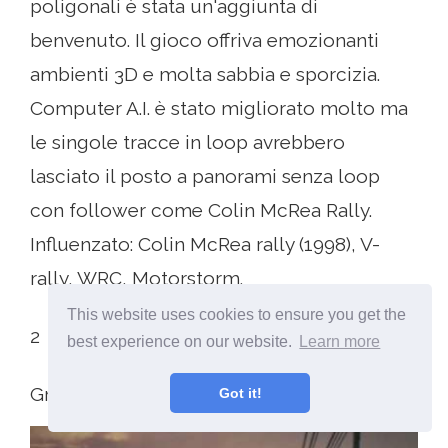
poligonali è stata un'aggiunta di
benvenuto. Il gioco offriva emozionanti
ambienti 3D e molta sabbia e sporcizia.
Computer A.I. è stato migliorato molto ma
le singole tracce in loop avrebbero
lasciato il posto a panorami senza loop
con follower come Colin McRea Rally.
Influenzato: Colin McRea rally (1998), V-
rally, WRC, Motorstorm.
This website uses cookies to ensure you get the
2
best experience on our website.
Learn more
Gran Turismo (1997/98), ps1
Got it!