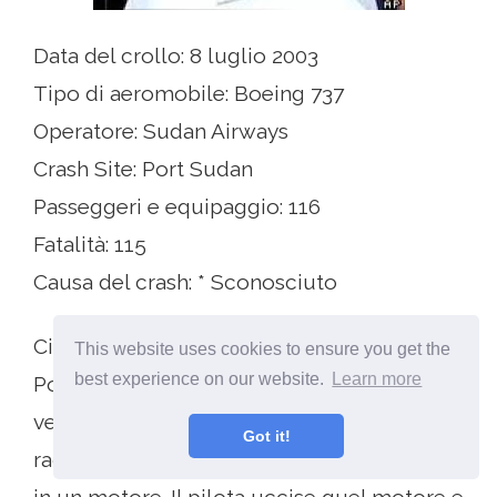
Data del crollo: 8 luglio 2003
Tipo di aeromobile: Boeing 737
Operatore: Sudan Airways
Crash Site: Port Sudan
Passeggeri e equipaggio: 116
Fatalità: 115
Causa del crash: * Sconosciuto
Circa 10 minuti dopo il decollo diretto da
This website uses cookies to ensure you get the
best experience on our website.
Learn more
Port Sudan sulla costa nord-orientale
verso la capitale, il pilota ha inviato via
Got it!
radio la torre di controllo su un problema
in un motore. Il pilota uccise quel motore e