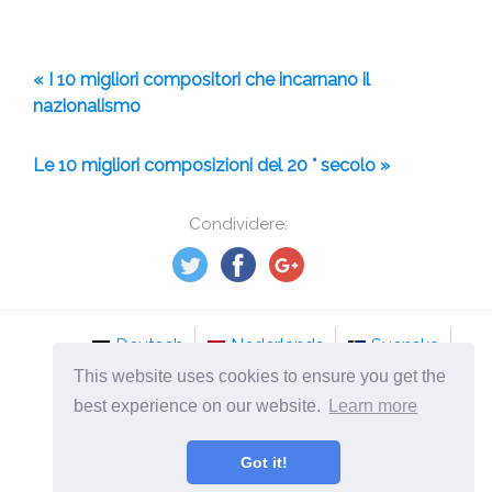
« I 10 migliori compositori che incarnano il
nazionalismo
Le 10 migliori composizioni del 20 ° secolo »
Condividere:
Deutsch
Nederlands
Svenska
This website uses cookies to ensure you get the
Norsk
Italiano
Français
Dansk
best experience on our website.
Learn more
Español
Česky
Got it!
©
2026
it.mydailyselfmotivation.com