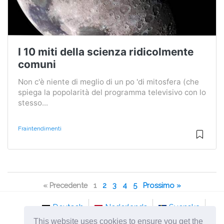
I 10 miti della scienza ridicolmente
comuni
Non c'è niente di meglio di un po 'di mitosfera (che
spiega la popolarità del programma televisivo con lo
stesso...
Fraintendimenti
« Precedente
1
2
3
4
5
Prossimo »
Deutsch
Nederlands
Svenska
This website uses cookies to ensure you get the