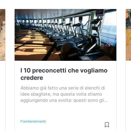
I 10 preconcetti che vogliamo
credere
Abbiamo già fatto una serie di elenchi di
idee sbagliate, ma questa volta stiamo
aggiungendo una svolta: questi sono gli...
Fraintendimenti