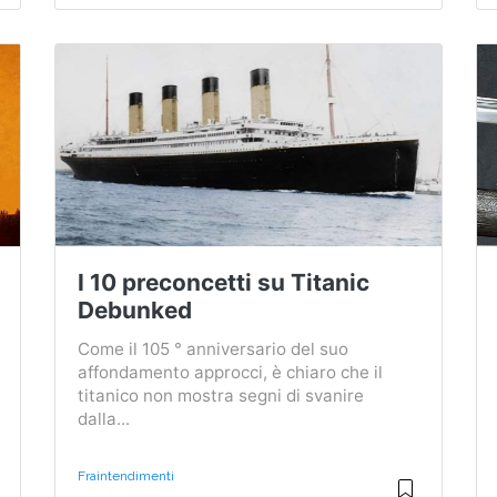
I 10 preconcetti su Titanic
Debunked
Come il 105 ° anniversario del suo
affondamento approcci, è chiaro che il
titanico non mostra segni di svanire
dalla...
Fraintendimenti