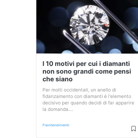
I 10 motivi per cui i diamanti
non sono grandi come pensi
che siano
Per molti occidentali, un anello di
fidanzamento con diamanti è l'elemento
decisivo per quando decidi di far apparire
la domanda....
Fraintendimenti