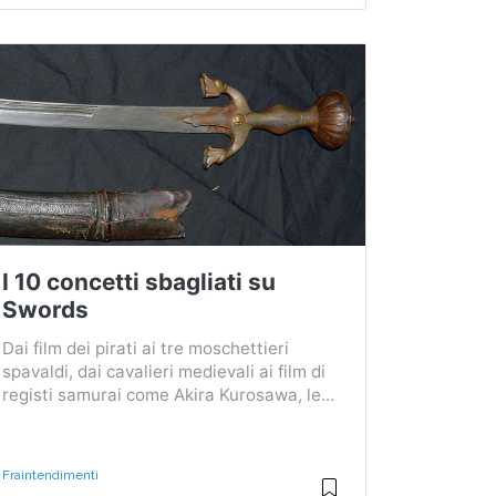
I 10 concetti sbagliati su
Swords
Dai film dei pirati ai tre moschettieri
spavaldi, dai cavalieri medievali ai film di
registi samurai come Akira Kurosawa, le...
Fraintendimenti