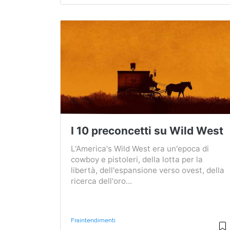
I 10 preconcetti su Wild West
L'America's Wild West era un'epoca di
cowboy e pistoleri, della lotta per la
libertà, dell'espansione verso ovest, della
ricerca dell'oro...
Fraintendimenti