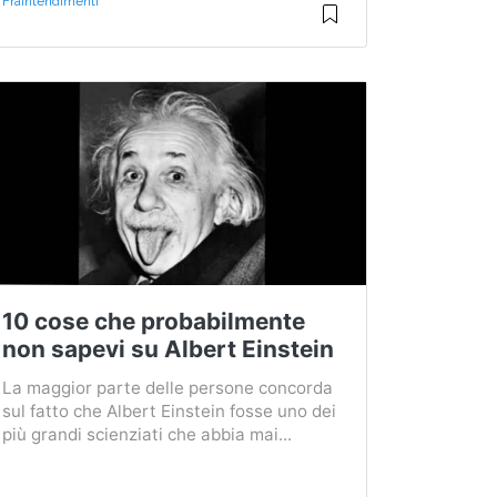
Fraintendimenti
10 cose che probabilmente
non sapevi su Albert Einstein
La maggior parte delle persone concorda
sul fatto che Albert Einstein fosse uno dei
più grandi scienziati che abbia mai...