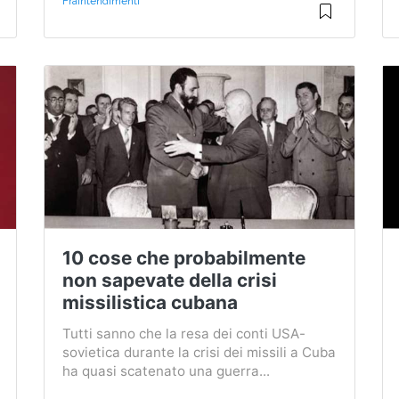
Fraintendimenti
10 cose che probabilmente
non sapevate della crisi
missilistica cubana
Tutti sanno che la resa dei conti USA-
sovietica durante la crisi dei missili a Cuba
ha quasi scatenato una guerra...