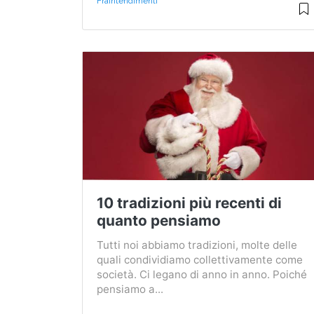
Fraintendimenti
10 tradizioni più recenti di
quanto pensiamo
Tutti noi abbiamo tradizioni, molte delle
quali condividiamo collettivamente come
società. Ci legano di anno in anno. Poiché
pensiamo a...