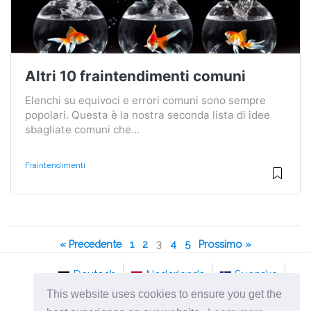
Altri 10 fraintendimenti comuni
Elenchi su equivoci e errori comuni sono sempre
popolari. Questa è la nostra seconda lista di idee
sbagliate comuni che...
Fraintendimenti
« Precedente
1
2
3
4
5
Prossimo »
Deutsch
Nederlands
Svenska
This website uses cookies to ensure you get the
Norsk
Italiano
Français
Dansk